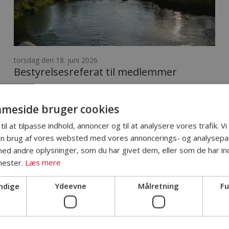
torsdag den 18. juni 2026
Bestyrelsesreferat til medlemmer
keyboard_arrow_right
Læs mere
meside bruger cookies
til at tilpasse indhold, annoncer og til at analysere vores trafik. V
in brug af vores websted med vores annoncerings- og analysepa
d andre oplysninger, som du har givet dem, eller som de har ind
nester.
Læs mere
ndige
Ydeevne
Målretning
Fu