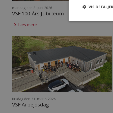
VIS DETALJE
mandag den 8. juni 2026
VSF 100-Års Jubilæum
keyboard_arrow_right
Læs mere
tirsdag den 31. marts 2026
VSF Arbejdsdag