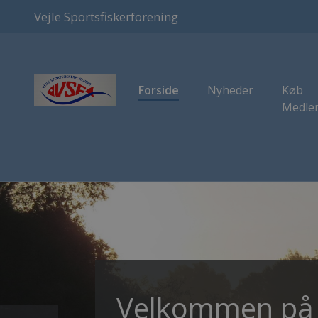
Vejle Sportsfiskerforening
Forside
Nyheder
Køb
Medle
men på Vejle Sportsfisk