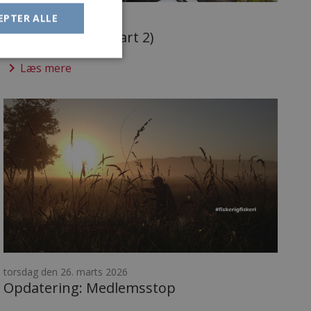
EPTER ALLE
lørdag den 11. april 2026
VSF arbejdsdag (Part 2)
keyboard_arrow_right
Læs mere
torsdag den 26. marts 2026
Opdatering: Medlemsstop