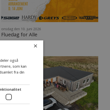
onsdag den 10. juni 2026
Fluedag for Alle
×
keyboard_arrow_right
Læs mere
i deler også
rtnere, som kan
samlet fra din
nktionalitet