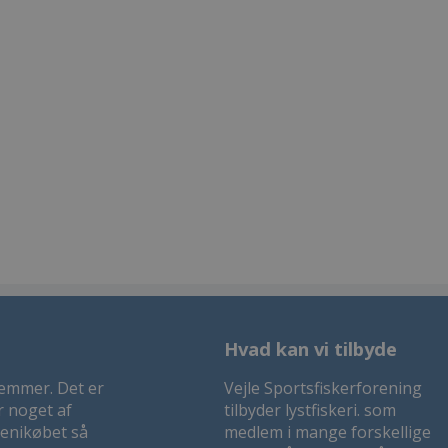
Hvad kan vi tilbyde
lemmer. Det er
Vejle Sportsfiskerforening
r noget af
tilbyder lystfiskeri. som
venikøbet så
medlem i mange forskellige