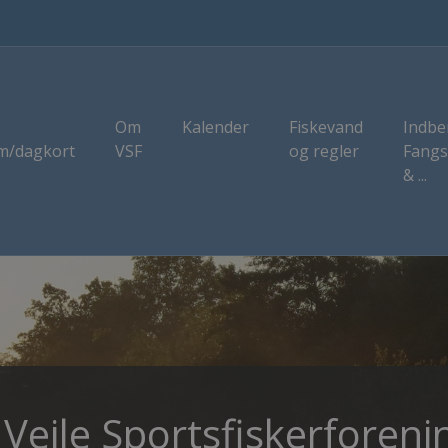
Om
Kalender
Fiskevand
Indbe
m/dagkort
VSF
og regler
Fangs
& ...
erforenings nye