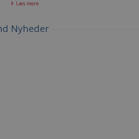
keyboard_arrow_right
Læs mere
nd Nyheder