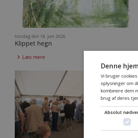
torsdag den 18. juni 2026
Klippet hegn
keyboard_arrow_right
Læs mere
Denne hjem
Vi bruger cookies 
oplysninger om d
kombinere dem me
brug af deres tje
Absolut nødve