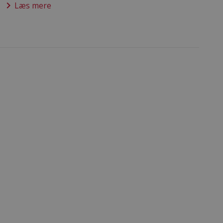
keyboard_arrow_right
Læs mere