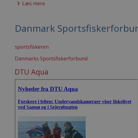
keyboard_arrow_right
Læs mere
Danmark Sportsfiskerforbu
sportsfiskeren
Danmarks Sportsfiskerforbund
DTU Aqua