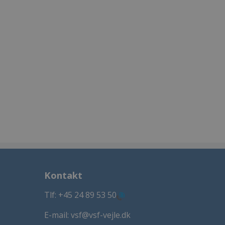
Kontakt
Tlf:
+45 24 89 53 50
E-mail: vsf@vsf-vejle.dk