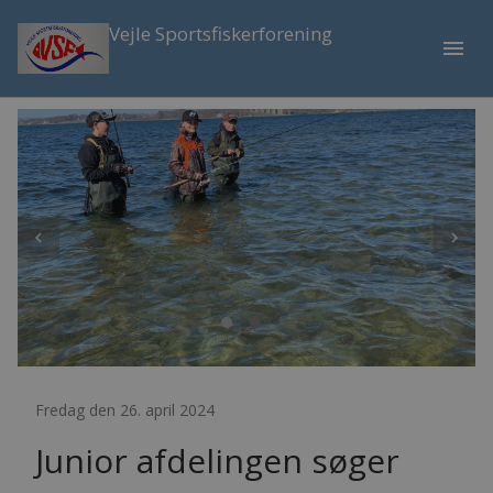
Vejle Sportsfiskerforening
menu
Fredag den 26. april 2024
Junior afdelingen søger