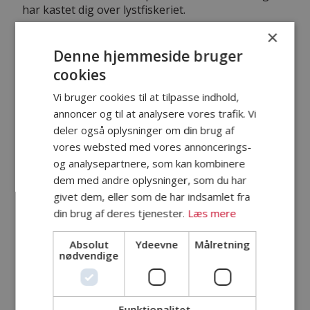
har kastet dig over lystfiskeriet.
×
Skriv eller ring endeligt, hvis du er blevet
nysgerrig, så kan vi jo mødes til en kop kaffe i
Denne hjemmeside bruger
klubhuset, hvor vi kan fortælle mere om vores
cookies
udvalg og vores aktiviteter.
Vi bruger cookies til at tilpasse indhold,
Vi håber at hører fra dig.
annoncer og til at analysere vores trafik. Vi
deler også oplysninger om din brug af
vores websted med vores annoncerings-
Med Venlig Hilsen
og analysepartnere, som kan kombinere
dem med andre oplysninger, som du har
Vejle sportsfiskerforenings junior udvalg.
givet dem, eller som de har indsamlet fra
din brug af deres tjenester.
Læs mere
Absolut
Ydeevne
Målretning
nødvendige
Funktionalitet