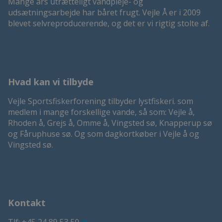
Mange års utrætteligt vandpleje- og
udsætningsarbejde har båret frugt. Vejle Å er i 2009
blevet selvreproducerende, og det er vi rigtig stolte af.
Hvad kan vi tilbyde
Vejle Sportsfiskerforening tilbyder lystfiskeri. som
medlem i mange forskellige vande, så som: Vejle å,
Rhoden å, Grejs å, Omme å, Vingsted sø, Knapperup sø
og Fåruphuse sø. Og som dagkortkøber i Vejle å og
Vingsted sø.
Kontakt