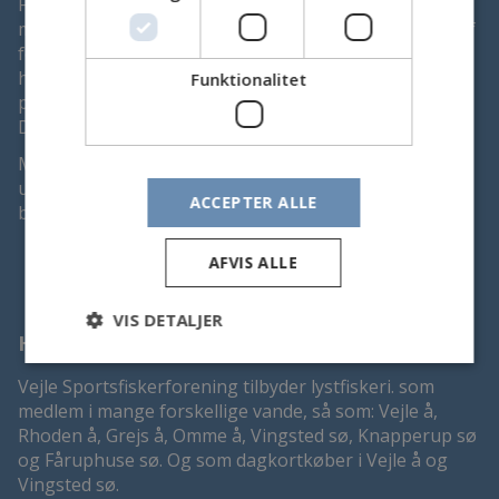
Foreningen blev grundlagt i 1926 og har ca. 800
medlemmer. Det er yderst attraktivt at være medlem af
foreningen. Vi har noget af Danmarks bedste
havørredfiskeri i Vejle Å, og vi er ovenikøbet så
Funktionalitet
priviligerede at kunne udøve vor hobby i noget af
Danmarks smukkeste natur.
Mange års utrætteligt vandpleje- og
udsætningsarbejde har båret frugt. Vejle Å er i 2009
ACCEPTER ALLE
blevet selvreproducerende, og det er vi rigtig stolte af.
AFVIS ALLE
VIS DETALJER
Hvad kan vi tilbyde
Vejle Sportsfiskerforening tilbyder lystfiskeri. som
medlem i mange forskellige vande, så som: Vejle å,
Rhoden å, Grejs å, Omme å, Vingsted sø, Knapperup sø
og Fåruphuse sø. Og som dagkortkøber i Vejle å og
Vingsted sø.