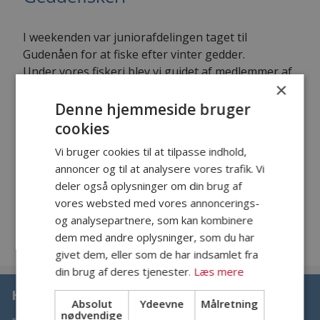
I weekenden var juniorafdelingen taget til
Gudenåen for at fiske efter vinter gedder.
Under vores fiskeri blev vi guidet af medlemmer af
×
Silkebog fiskeri forening.
Turen kastede desværre ingen kæmpe gedder af
Denne hjemmeside bruger
sig, men vi nød at være sammen.
cookies
Vi var heldige med vejret, så det var ret skønt at
Vi bruger cookies til at tilpasse indhold,
komme ud og få en masse frisk luft.
annoncer og til at analysere vores trafik. Vi
knæk og bræk
deler også oplysninger om din brug af
VH junior afdelingen i VSF
vores websted med vores annoncerings-
og analysepartnere, som kan kombinere
dem med andre oplysninger, som du har
givet dem, eller som de har indsamlet fra
din brug af deres tjenester.
Læs mere
Hvem er vi
Absolut
Ydeevne
Målretning
nødvendige